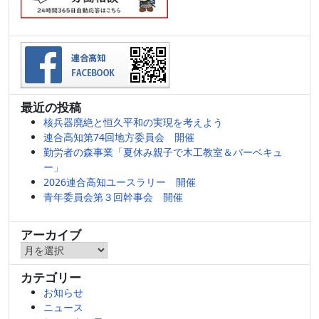
最近の投稿
核兵器廃絶と恒久平和の実現を考えよう
連合高知第74回地方委員会 開催
勤労者の森事業「夏休み親子で木工教室＆バーベキュ
ー」
2026連合高知ユースラリー 開催
青年委員会第３回幹事会 開催
アーカイブ
ア
ー
カテゴリー
カ
お知らせ
イ
ニュース
ブ