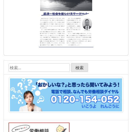
ン
検
索: