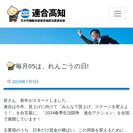
Skip
to
content
毎月05は、れんごうの日!
2024年1月5日
皆さん、新年がスタートしました。
連合は今年、賃上げに向けて「みんなで賃上げ。ステージを変えよ
う！」を合言葉に、「2024春季生活闘争 連合アクション」を全国
で展開しています！
主要国のうち、日本だけ賃金が横ばい。この局面を変えるために