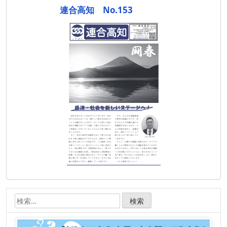
ビ
連合高知 No.153
ゲ
ー
シ
ョ
ン
検
索: