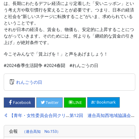
は、長期にわたるデフレ経済により定着した「安いニッポン」とい
う考え方や取引慣行を変えることが必要です。つまり、日本の経済
と社会を“新しいステージに転換すること”がいま、求められている
ということです。
それが日本の経済も、賃金も、物価も、安定的に上昇することにつ
ながっていきます。そのためには、何よりも「継続的な賃金の引き
上げ」が絶対条件です。
今こそみんなで「賃上げを！」と声をあげましょう！
#2024春季生活闘争 #2024春闘 #れんごうの日
れんごうの日
Bookmark
Facebook
Twitter
LINE
投
【青年・女性委員会合同クリスマスパーティー】
第12回 連合高知西地域協議会メーデー開催のお知らせ
稿
会報
（連合高知 No.153）
ナ