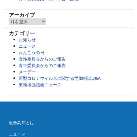
アーカイブ
ア
ー
カテゴリー
カ
お知らせ
イ
ニュース
ブ
れんごうの日
女性委員会からのご報告
青年委員会からのご報告
メーデー
新型コロナウイルスに関する労働相談Q&A
東地域協議会ニュース
連合高知とは
ニュース