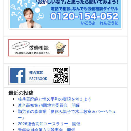
最近の投稿
核兵器廃絶と恒久平和の実現を考えよう
連合高知第74回地方委員会 開催
勤労者の森事業「夏休み親子で木工教室＆バーベキュ
ー」
2026連合高知ユースラリー 開催
青年委員会第３回幹事会 開催