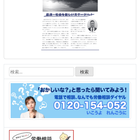
ン
検
索: