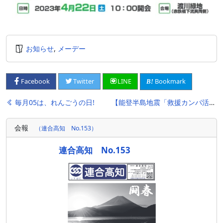
お知らせ
,
メーデー
Bookmark
Facebook
Twitter
LINE
投
毎月05は、れんごうの日!
【能登半島地震「救援カンパ活動」実施】
稿
会報
（連合高知 No.153）
ナ
ビ
連合高知 No.153
ゲ
ー
シ
ョ