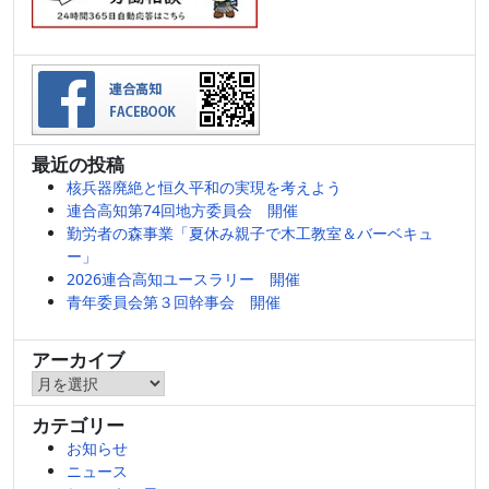
最近の投稿
核兵器廃絶と恒久平和の実現を考えよう
連合高知第74回地方委員会 開催
勤労者の森事業「夏休み親子で木工教室＆バーベキュ
ー」
2026連合高知ユースラリー 開催
青年委員会第３回幹事会 開催
アーカイブ
ア
ー
カテゴリー
カ
お知らせ
イ
ニュース
ブ