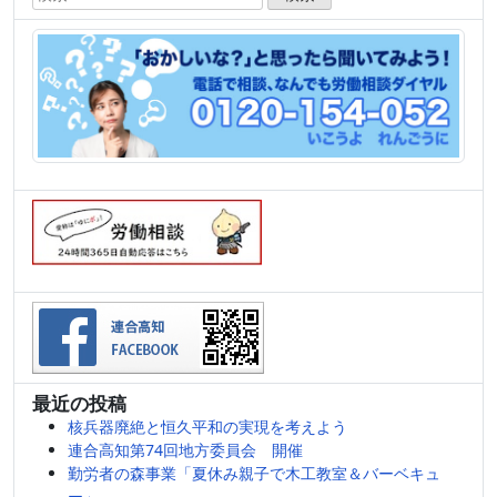
索:
最近の投稿
核兵器廃絶と恒久平和の実現を考えよう
連合高知第74回地方委員会 開催
勤労者の森事業「夏休み親子で木工教室＆バーベキュ
ー」