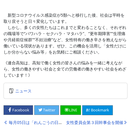
新型コロナウイルス感染症が5類へと移行した後、社会は平時を
取り戻そうと日々変化しています。
しかし、多くの女性たちはこれまでと変わることなく、それぞれ
の職場等で“パワハラ・セクハラ・マタハラ”、“更年期障害”“生理痛
や月経前症候群”“不妊治療”など、女性特有の働き辛さを抱えながら
働いている現状があります。ぜひ、この機会を活用し「女性だけに
しか分からない悩み等」をお気軽にご相談ください。
《連合高知は、高知で働く女性の皆さんの悩みを一緒に考えなが
ら、女性の働きやすい社会と全ての労働者の働きやすい社会をめざ
しています！》
ニュース
Bookmark
Facebook
Twitter
LINE
投
毎月05日は「れんごうの日」!～6月～
女性委員会第３回幹事会を開催