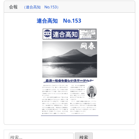
稿
会報
（連合高知 No.153）
ナ
ビ
連合高知 No.153
ゲ
ー
シ
ョ
ン
検