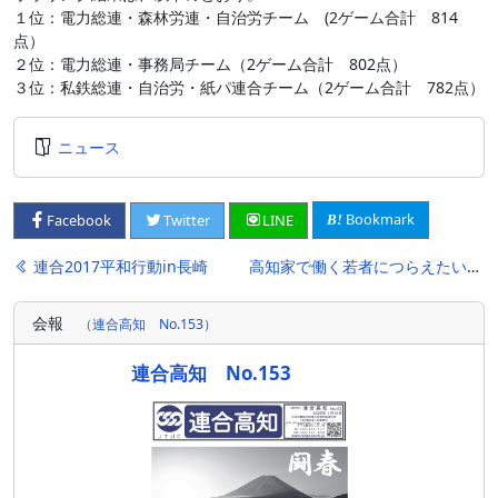
１位：電力総連・森林労連・自治労チーム (2ゲーム合計 814
点）
２位：電力総連・事務局チーム（2ゲーム合計 802点）
３位：私鉄総連・自治労・紙パ連合チーム（2ゲーム合計 782点）
ニュース
Bookmark
Facebook
Twitter
LINE
投
連合2017平和行動in長崎
高知家で働く若者につらえたいこと〜ホンキで大人が考える連続シンポジウム〜
稿
会報
（連合高知 No.153）
ナ
ビ
連合高知 No.153
ゲ
ー
シ