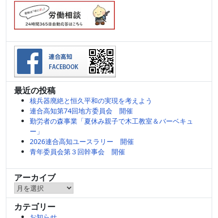
最近の投稿
核兵器廃絶と恒久平和の実現を考えよう
連合高知第74回地方委員会 開催
勤労者の森事業「夏休み親子で木工教室＆バーベキュ
ー」
2026連合高知ユースラリー 開催
青年委員会第３回幹事会 開催
アーカイブ
ア
ー
カテゴリー
カ
お知らせ
イ