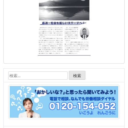
ョ
ン
検
索: