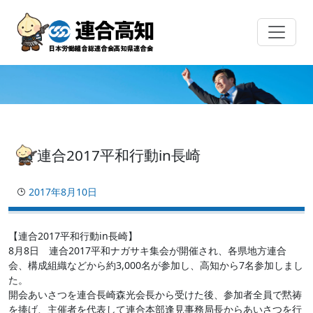
Skip
to
content
連合2017平和行動in長崎
2017年8月10日
【連合2017平和行動in長崎】
8月8日 連合2017平和ナガサキ集会が開催され、各県地方連合
会、構成組織などから約3,000名が参加し、高知から7名参加しまし
た。
開会あいさつを連合長崎森光会長から受けた後、参加者全員で黙祷
を捧げ、主催者を代表して連合本部逢見事務局長からあいさつを行