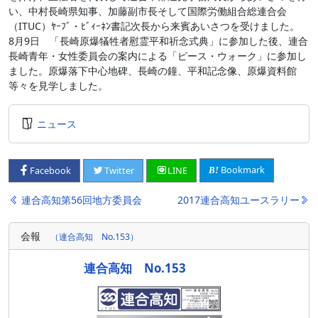
い、中村長崎県知事、加藤副市長そして国際労働組合総連合会
（ITUC）ﾔｰﾌﾞ・ﾋﾞｨｰﾈﾝ書記次長から来賓あいさつを受けました。
8月9日 「長崎原爆犠牲者慰霊平和祈念式典」に参加した後、連合
長崎青年・女性委員会の案内による「ピース・ウォーク」に参加し
ました。原爆落下中心地碑、長崎の鐘、平和記念像、原爆資料館
等々を見学しました。
ニュース
Bookmark
Facebook
Twitter
LINE
投
連合高知第56回地方委員会
2017連合高知ユースラリー
稿
会報
（連合高知 No.153）
ナ
ビ
連合高知 No.153
ゲ
ー