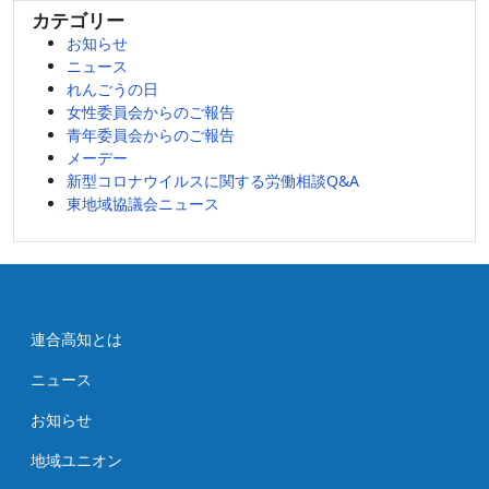
カテゴリー
カ
お知らせ
イ
ニュース
ブ
れんごうの日
女性委員会からのご報告
青年委員会からのご報告
メーデー
新型コロナウイルスに関する労働相談Q&A
東地域協議会ニュース
連合高知とは
ニュース
お知らせ
地域ユニオン