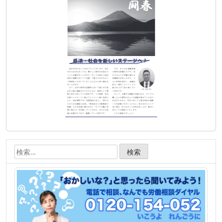
シ
ョ
ン
検
索: