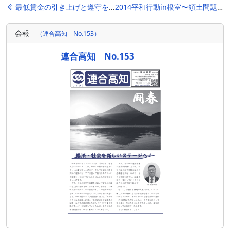
投
最低賃金の引き上げと遵守を求める街頭行動(7/18)
2014平和行動in根室〜領土問題の平和的解決を!
稿
会報
（連合高知 No.153）
ナ
ビ
連合高知 No.153
ゲ
ー
シ
ョ
ン