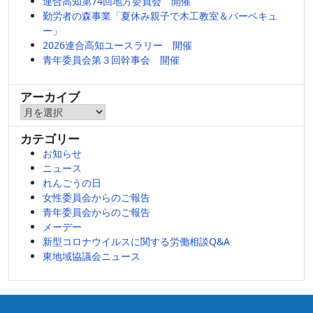
連合高知第74回地方委員会 開催
勤労者の森事業「夏休み親子で木工教室＆バーベキュ
ー」
2026連合高知ユースラリー 開催
青年委員会第３回幹事会 開催
アーカイブ
ア
ー
カテゴリー
カ
お知らせ
イ
ニュース
ブ
れんごうの日
女性委員会からのご報告
青年委員会からのご報告
メーデー
新型コロナウイルスに関する労働相談Q&A
東地域協議会ニュース