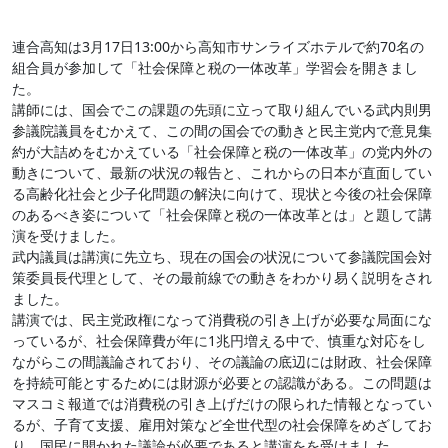
連合高知は3月17日13:00から高知市サンライズホテルで約70名の
組合員が参加して「社会保障と税の一体改革」学習会を開きまし
た。
講師には、国会でこの課題の先頭に立って取り組んでいる武内則男
参議院議員をむかえて、この間の国会での動きと民主党内で意見集
約が大詰めをむかえている「社会保障と税の一体改革」の党内外の
動きについて、最新の状況の報告と、これからの日本が直面してい
る高齢化社会と少子化問題の解決に向けて、現状と今後の社会保障
のあるべき姿について「社会保障と税の一体改革とは」と題して講
演を受けました。
武内議員は講演に先立ち、現在の国会の状況について参議院国会対
策委員長代理として、その最前線での動きをわかり易く説明をされ
ました。
講演では、民主党政権になって消費税の引き上げが必要な局面にな
っているが、社会保障費が年に1兆円増える中で、慎重な対応をし
ながらこの間議論されており、その議論の底辺には財政、社会保障
を持続可能とするためには財源が必要との認識がある。この問題は
マスコミ報道では消費税の引き上げだけの限られた情報となってい
るが、子育て支援、雇用対策など全世代型の社会保障をめざしてお
り、国民に開かれた議論が必要であると講演をを受けました。