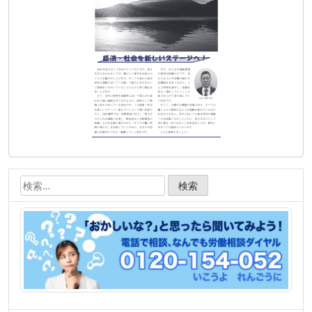
ョ
ン
検
索: