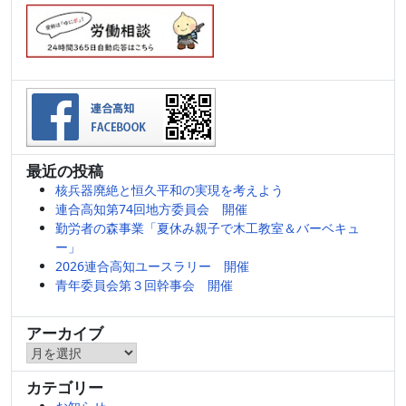
最近の投稿
核兵器廃絶と恒久平和の実現を考えよう
連合高知第74回地方委員会 開催
勤労者の森事業「夏休み親子で木工教室＆バーベキュ
ー」
2026連合高知ユースラリー 開催
青年委員会第３回幹事会 開催
アーカイブ
ア
ー
カテゴリー
カ