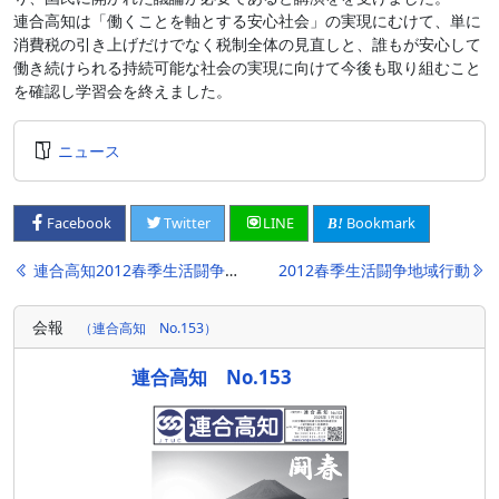
連合高知は「働くことを軸とする安心社会」の実現にむけて、単に
消費税の引き上げだけでなく税制全体の見直しと、誰もが安心して
働き続けられる持続可能な社会の実現に向けて今後も取り組むこと
を確認し学習会を終えました。
ニュース
Bookmark
Facebook
Twitter
LINE
投
連合高知2012春季生活闘争の取り組み
2012春季生活闘争地域行動
稿
会報
（連合高知 No.153）
ナ
ビ
連合高知 No.153
ゲ
ー
シ