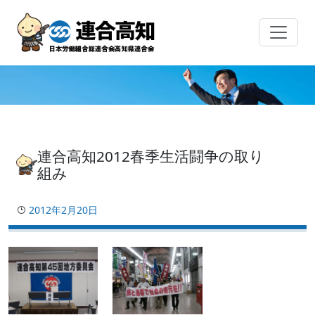
Skip
to
content
連合高知2012春季生活闘争の取り
組み
2012年2月20日