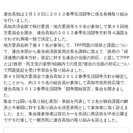
連合高知は２月１０日に２０１２春季生活闘争に係る各種取り組み
を行いました。
高知共済会館で執行委員・地方委員等５５名が参加して第４５回地
方委員会を開き、連合高知の２０１２春季生活闘争方針等４議題を
それぞれ満場一致で決定しました。
地方委員会終了後４７名が参加して、TPP問題の現状と課題につい
て、連合本部から倉永経済政策局次長を講師に迎えて「政府の『経
済連携の基本方針』策定に対する連合の当面の対応」と題して?TPP
とは?政府・民主党の姿勢?組織内での意見?連合の当面の対応につい
て問題提起を受け学習会を取り組みました。
第４５回地方委員会で連合高知２０１２春季生活闘争方針が確定し
たことから、約２００名の組合員が参加して高知市役所前広場で、
連合高知２０１２春季生活闘争「闘争開始宣言」集会を開きまし
た。
集会では闘いを取り組む産別・単組を代表して２名が独自課題の解
決と今春闘に対する取り組みを決意表明として参加者に強く訴えま
した。また、集会後参加者は宣伝カーを先頭に商店街を中央公園ま
でデモ行進して一般市民に連合高知の取り組みを訴えました。