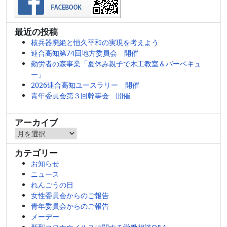
最近の投稿
核兵器廃絶と恒久平和の実現を考えよう
連合高知第74回地方委員会 開催
勤労者の森事業「夏休み親子で木工教室＆バーベキュ
ー」
2026連合高知ユースラリー 開催
青年委員会第３回幹事会 開催
アーカイブ
ア
ー
カテゴリー
カ
お知らせ
イ
ニュース
ブ
れんごうの日
女性委員会からのご報告
青年委員会からのご報告
メーデー