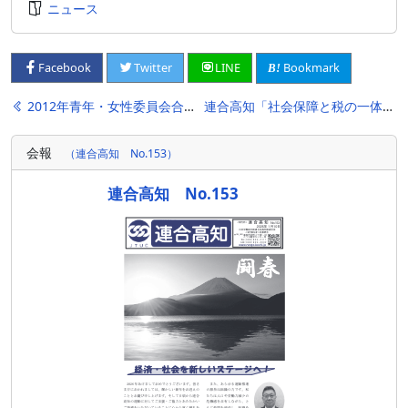
ニュース
Bookmark
Facebook
Twitter
LINE
投
2012年青年・女性委員会合同交流会
連合高知「社会保障と税の一体改革」学習会の開催
稿
会報
（連合高知 No.153）
ナ
ビ
連合高知 No.153
ゲ
ー
シ
ョ
ン