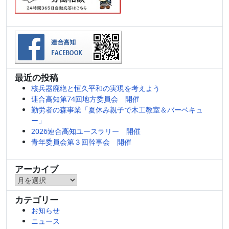
最近の投稿
核兵器廃絶と恒久平和の実現を考えよう
連合高知第74回地方委員会 開催
勤労者の森事業「夏休み親子で木工教室＆バーベキュ
ー」
2026連合高知ユースラリー 開催
青年委員会第３回幹事会 開催
アーカイブ
ア
ー
カテゴリー
カ
お知らせ
イ
ニュース
ブ