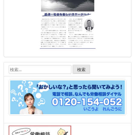
ン
検
索: