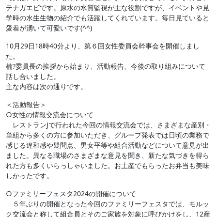
テナガエビです。原水の水質監視が主な役割ですが、イベントや見
学時の水生生物の紹介でも活躍してくれています。毎日見ていると
愛着が湧いて可愛いです(^^)
10月29日18時40分より、第６回女性委員会幹事会を開催しまし
た。
楠?委員長の挨拶から始まり、活動報告、今後の取り組みについて
話し合いました。
主な内容は次の通りです。
＜活動報告＞
○女性の情報交流会について
レストランJで行われた今回の情報交流会では、さまざまな産別・
単組から多くの方に参加いただき、グループ発表では日頃の業務で
感じる違和感や疑問点、男女平等や組合活動などについて意見が出
ました。異なる職場のさまざまな意見を聞き、新たな気づきを得ら
れた方も多くいらっしゃいました。お土産でもらったお弁当も美味
しかったです。
○ファミリーフェスタ2024の開催について
５年ぶりの開催となった今回のファミリーフェスタでは、モルッ
ク交流会と称して組合員とそのご家族を対象に呼びかけをし、12産