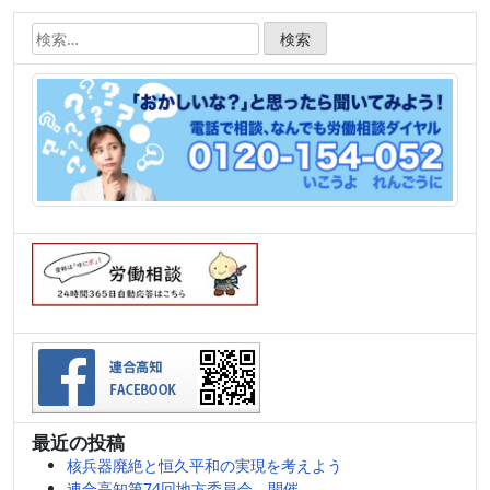
検
索:
最近の投稿
核兵器廃絶と恒久平和の実現を考えよう
連合高知第74回地方委員会 開催