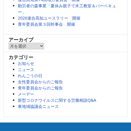
勤労者の森事業「夏休み親子で木工教室＆バーベキュ
ー」
2026連合高知ユースラリー 開催
青年委員会第３回幹事会 開催
アーカイブ
ア
ー
カテゴリー
カ
お知らせ
イ
ニュース
ブ
れんごうの日
女性委員会からのご報告
青年委員会からのご報告
メーデー
新型コロナウイルスに関する労働相談Q&A
東地域協議会ニュース