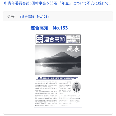
投
青年委員会第5回幹事会を開催
『年金』について不安に感じていませんか?
稿
会報
（連合高知 No.153）
ナ
ビ
連合高知 No.153
ゲ
ー
シ
ョ
ン