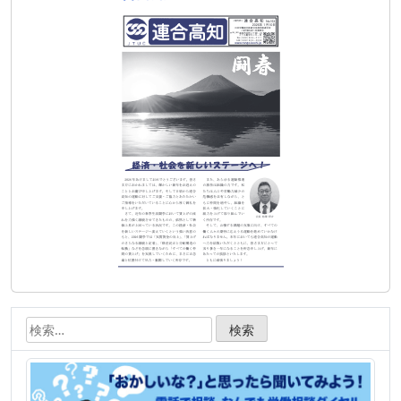
ゲ
ー
シ
ョ
ン
検
索: