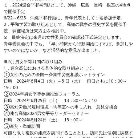
１．2024連合平和4行動として、沖縄 広島 長崎 根室の4地点
で開催予定
6/22～6/25 沖縄平和行動に、青年代表として１名参加予定。
2．平和学習の取り組みとして、高知の戦争の歴史学習を開催予
定、開催場所は東方面を検討中。
※ 最終決定は来月の女性委員会の確認後正式決定とします。
青年委員会の中でも、「早い時間から行動開始にすれば、参加しや
すいのではないか」など活発的な意見が出ました。
Ⅲ 6月男女平等月間の取り組み
1．連合高知における具体的な取り組みとして、
①女性のための全国一斉集中労働相談ホットライン
日時 2024年6月4日（火）～5 日（水） 両日ともに10：00～
19：00
②2024年男女平等参画推進フォーラム
日時 2024年6月29日（土） 13：30～15：10
③高知労働局雇用環境・均等室への申し入れ・意見交換会
④連合高知2024男女平等リ－ダーセミナー
日時 2024年8月24日（土） 15：00～
⑤産別・単組訪問
可能な限り複数の組織を訪問することとし、訪問先は個別に調整す