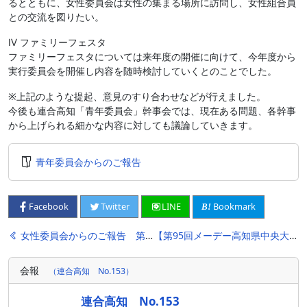
るとともに、女性委員会は女性の集まる場所に訪問し、女性組合員
との交流を図りたい。
Ⅳ ファミリーフェスタ
ファミリーフェスタについては来年度の開催に向けて、今年度から
実行委員会を開催し内容を随時検討していくとのことでした。
※上記のような提起、意見のすり合わせなどが行えました。
今後も連合高知「青年委員会」幹事会では、現在ある問題、各幹事
から上げられる細かな内容に対しても議論していきます。
青年委員会からのご報告
Bookmark
Facebook
Twitter
LINE
投
女性委員会からのご報告 第2回幹事会開催
【第95回メーデー高知県中央大会】
稿
会報
（連合高知 No.153）
ナ
ビ
連合高知 No.153