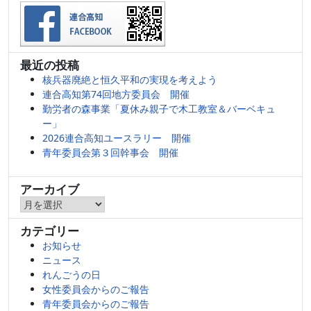
最近の投稿
核兵器廃絶と恒久平和の実現を考えよう
連合高知第74回地方委員会 開催
勤労者の森事業「夏休み親子で木工教室＆バーベキュ
ー」
2026連合高知ユースラリー 開催
青年委員会第３回幹事会 開催
アーカイブ
ア
ー
カテゴリー
カ
お知らせ
イ
ニュース
ブ
れんごうの日
女性委員会からのご報告
青年委員会からのご報告