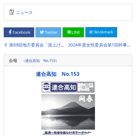
ニュース
Bookmark
Facebook
Twitter
LINE
投
第69回地方委員会「賃上げこそが経済好循環!」
2024年度女性委員会第1回幹事会を開催
稿
会報
（連合高知 No.153）
ナ
ビ
連合高知 No.153
ゲ
ー
シ
ョ
ン