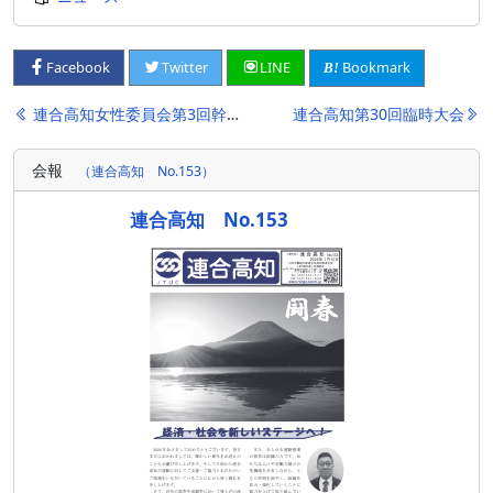
Bookmark
Facebook
Twitter
LINE
投
連合高知女性委員会第3回幹事会【ディーセントワークに向けて】
連合高知第30回臨時大会
稿
会報
（連合高知 No.153）
ナ
ビ
連合高知 No.153
ゲ
ー
シ
ョ
ン