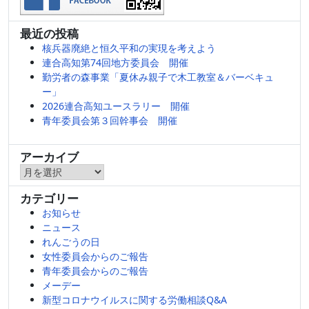
最近の投稿
核兵器廃絶と恒久平和の実現を考えよう
連合高知第74回地方委員会 開催
勤労者の森事業「夏休み親子で木工教室＆バーベキュ
ー」
2026連合高知ユースラリー 開催
青年委員会第３回幹事会 開催
アーカイブ
ア
ー
カテゴリー
カ
お知らせ
イ
ニュース
ブ
れんごうの日
女性委員会からのご報告
青年委員会からのご報告
メーデー
新型コロナウイルスに関する労働相談Q&A