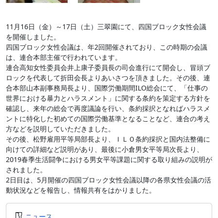
11月16日（金）～17日（土）三翠園にて、四国ブロック女性会議
を開催しました。
四国ブロック女性会議は、年2回開催されており、この時期の会議
は、連合本部主催で行われています。
連合高知女性委員会井上康子委員長の司会進行にて開会し、冒頭ブ
ロックを代表して折田会長よりあいさつを頂きました。その後、連
合本部山本副事務局長より、国際労働期間ILO総会にて、「仕事の
世界における暴力とハラスメント」に関する条約を策定する方針を
確認し、来年の総会で再度議論を行い、条約採択となればハラスメ
ントに特化した初めての国際労働基準となることなど、連合の考え
方などを説明していただきました。
その後、松野雇用平等局部長より、ＩＬＯ条約採択と国内法整備に
向けての詳細など説明があり、最後に小倉男女平等局次長より、
2019春季生活闘争における男女平等課題に関する取り組みの説明が
されました。
2日目は、5月開催の四国ブロック女性会議以降の各県女性会議の活
動状況などを報告し、情報共有をはかりました。
ニュース