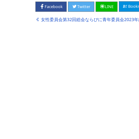
Book
Facebook
Twitter
LINE
投
女性委員会第32回総会ならびに青年委員会2023年総会 開催 そ
稿
ナ
ビ
ゲ
ー
シ
ョ
ン