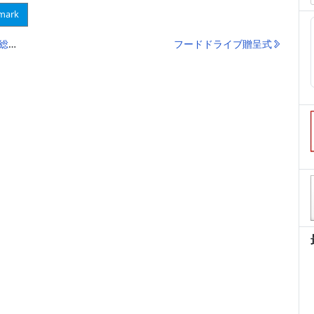
mark
の②
フードドライブ贈呈式