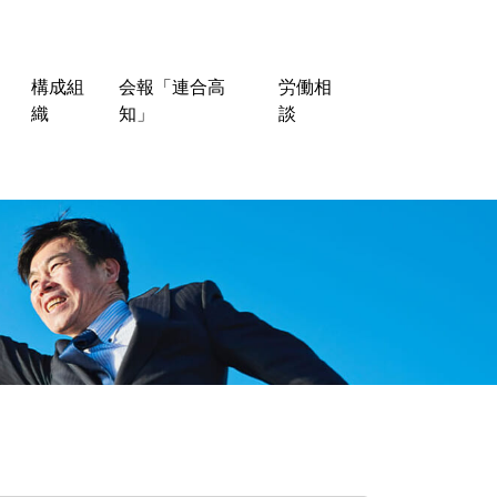
構成組
会報「連合高
労働相
織
知」
談