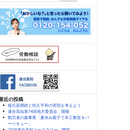
索:
最近の投稿
核兵器廃絶と恒久平和の実現を考えよう
連合高知第74回地方委員会 開催
勤労者の森事業「夏休み親子で木工教室＆バ
ーベキュー」
2026連合高知ユースラリー 開催