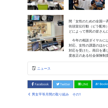
間「女性のための全国一
街頭宣伝行動（ビラ配布
どによって県民の皆さん
今年の相談ダイヤルには
対応。女性の課題のほか
対応を受けた。両日を通
度改正のある社会保険制
ニュース
Book
Facebook
Twitter
LINE
投
男女平等月間の取り組み その1
稿