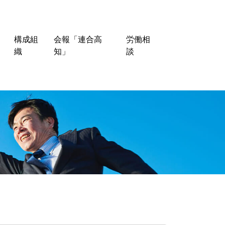
構成組
会報「連合高
労働相
織
知」
談