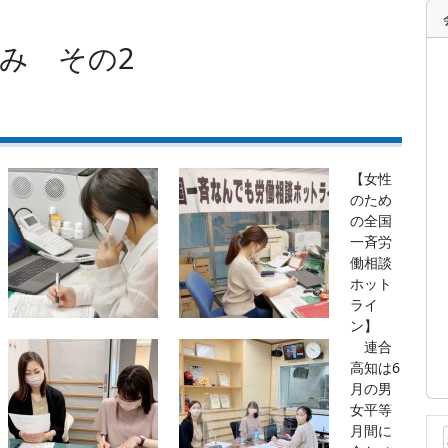
み その2
【女性
のため
の全国
一斉労
働相談
ホット
ライ
ン】
連合
高知は6
月の男
女平等
月間に