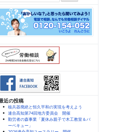
索:
最近の投稿
核兵器廃絶と恒久平和の実現を考えよう
連合高知第74回地方委員会 開催
勤労者の森事業「夏休み親子で木工教室＆バ
ーベキュー」
2026連合高知ユースラリー 開催