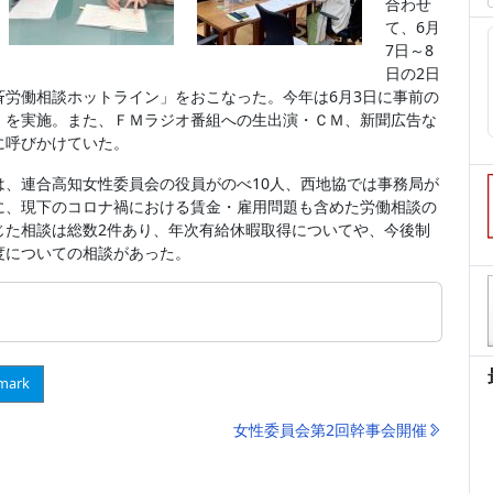
合わせ
て、6月
7日～8
日の2日
斉労働相談ホットライン」をおこなった。今年は6月3日に事前の
）を実施。また、ＦＭラジオ番組への生出演・ＣＭ、新聞広告な
に呼びかけていた。
、連合高知女性委員会の役員がのべ10人、西地協では事務局が
に、現下のコロナ禍における賃金・雇用問題も含めた労働相談の
じた相談は総数2件あり、年次有給休暇取得についてや、今後制
度についての相談があった。
mark
女性委員会第2回幹事会開催