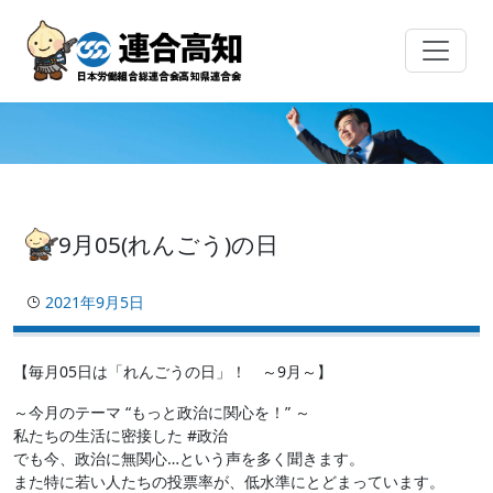
Skip
to
content
9月05(れんごう)の日
2021年9月5日
【毎月05日は「れんごうの日」！ ～9月～】
～今月のテーマ “もっと政治に関心を！” ～
私たちの生活に密接した #政治
でも今、政治に無関心…という声を多く聞きます。
また特に若い人たちの投票率が、低水準にとどまっています。