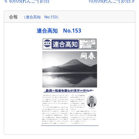
投
8月05(れんごう)の日
10月05(れんごう)の日
稿
会報
（連合高知 No.153）
ナ
ビ
連合高知 No.153
ゲ
ー
シ
ョ
ン