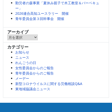
勤労者の森事業「夏休み親子で木工教室＆バーベキュ
ー」
2026連合高知ユースラリー 開催
青年委員会第３回幹事会 開催
アーカイブ
ア
ー
カテゴリー
カ
お知らせ
イ
ニュース
ブ
れんごうの日
女性委員会からのご報告
青年委員会からのご報告
メーデー
新型コロナウイルスに関する労働相談Q&A
東地域協議会ニュース