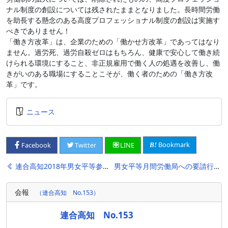
ナル制度の創設については残されたままとなりました。長時間労働
を助長する懸念のある高度プロフェッショナル制度の創設は実施す
べきでありません！
「働き方改革」は、企業のための「働かせ方改革」であってはなり
ません。過労死、過労自殺ゼロはもちろん、健康で安心して働き続
けられる環境にすること、非正規雇用で働く人の処遇を改善し、働
きがいのある職場にすることこそが、働く者のための「働き方改
革」です。
ニュース
Bookmark
Facebook
Twitter
LINE
投
連合高知2018年男女平等参画推進フォーラム
男女平等月間労働局への要請行動および意見交換
稿
会報
（連合高知 No.153）
ナ
ビ
連合高知 No.153