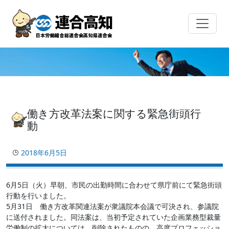
Skip
to
content
働き方改革法案に関する緊急街頭行
動
2018年6月5日
6月5日（火）早朝、市民の出勤時間に合わせて県庁前にて緊急街頭
行動を行いました。
5月31日 働き方改革関連法案が衆議院本会議で可決され、参議院
に送付されました。同法案は、当初予定されていた企画業務型裁量
労働制の拡大については、削除されたものの、高度プロフェッショ