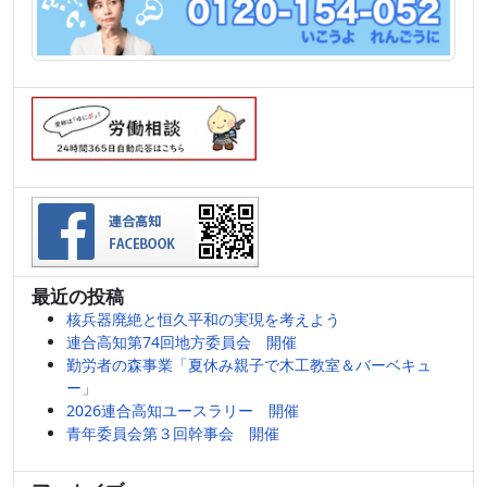
最近の投稿
核兵器廃絶と恒久平和の実現を考えよう
連合高知第74回地方委員会 開催
勤労者の森事業「夏休み親子で木工教室＆バーベキュ
ー」
2026連合高知ユースラリー 開催
青年委員会第３回幹事会 開催