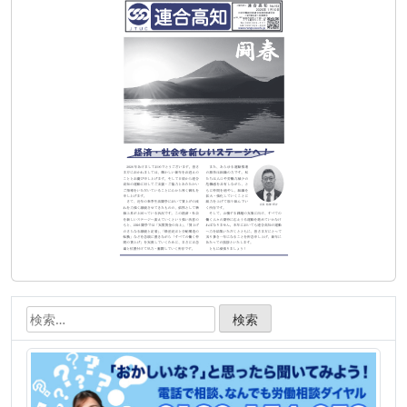
ゲ
ー
シ
ョ
ン
検
索: