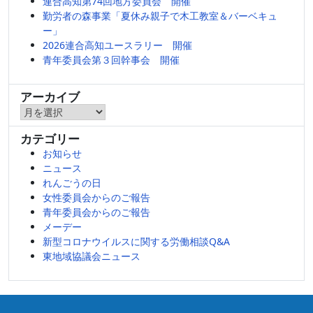
連合高知第74回地方委員会 開催
勤労者の森事業「夏休み親子で木工教室＆バーベキュ
ー」
2026連合高知ユースラリー 開催
青年委員会第３回幹事会 開催
アーカイブ
ア
ー
カテゴリー
カ
お知らせ
イ
ニュース
ブ
れんごうの日
女性委員会からのご報告
青年委員会からのご報告
メーデー
新型コロナウイルスに関する労働相談Q&A
東地域協議会ニュース