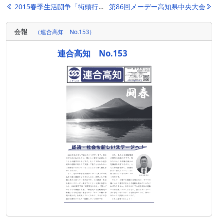
投
2015春季生活闘争「街頭行動」
第86回メーデー高知県中央大会
稿
会報
（連合高知 No.153）
ナ
ビ
連合高知 No.153
ゲ
ー
シ
ョ
ン