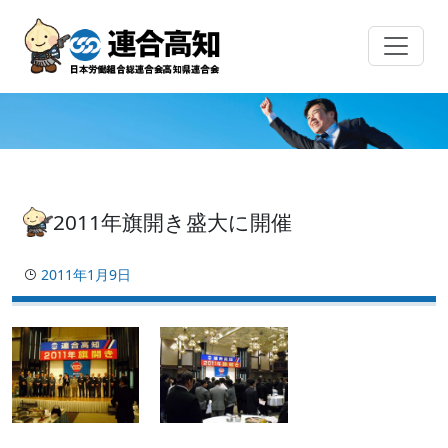
Skip
to
content
2011年旗開き盛大に開催
2011年1月9日