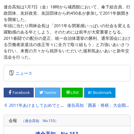
連合高知は1月7日（金）18時から城西館において、傘下組合員、行
政団体、友好政党、友誼団体から約450名が参加して2011年旗開き
を開催した。
年頭に当たり岡林会長は「2011年を閉塞感いっぱいの社会を変える
躍動感のある年としよう。そのためには前半が大変重要となる。
2011春闘での配分の是正、統一自治体選挙の勝利、通常国会におけ
る労働者派遣法の改正等々に全力で取り組もう」と力強いあいさつ
を行い、来賓の方々から祝辞をいただいた後和気あいあいと新年交
流会を行った。
ニュース
Bookmark
Facebook
Twitter
LINE
投
2011年あけましておめでとうございます。
連合高知「囲碁・将棋」大会開催される
稿
会報
（連合高知 No.153）
ナ
ビ
連合高知 No.153