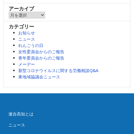
アーカイブ
ア
ー
カテゴリー
カ
お知らせ
イ
ニュース
ブ
れんごうの日
女性委員会からのご報告
青年委員会からのご報告
メーデー
新型コロナウイルスに関する労働相談Q&A
東地域協議会ニュース
連合高知とは
ニュース