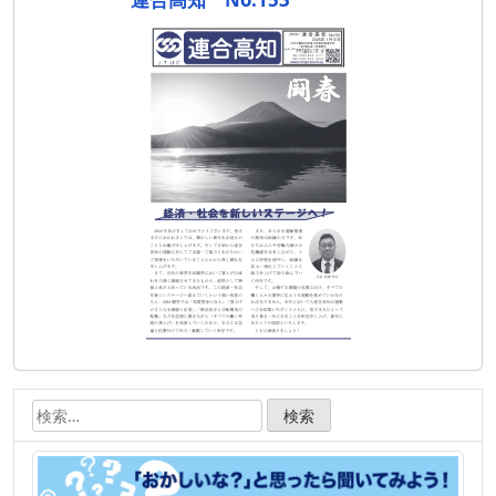
ゲ
ー
シ
ョ
ン
検
索: