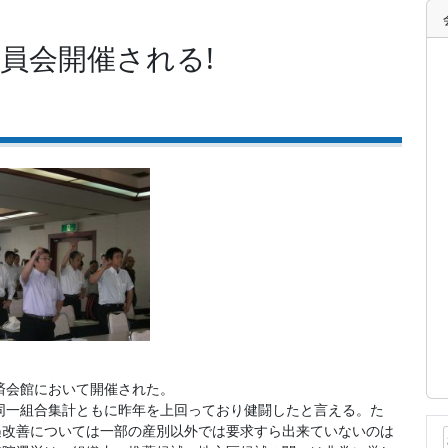
委員会開催される!
共済会館において開催された。
・同一組合集計ともに昨年を上回っており健闘したと言える。た
遇改善については一部の産別以外では要求すら出来ていないのは