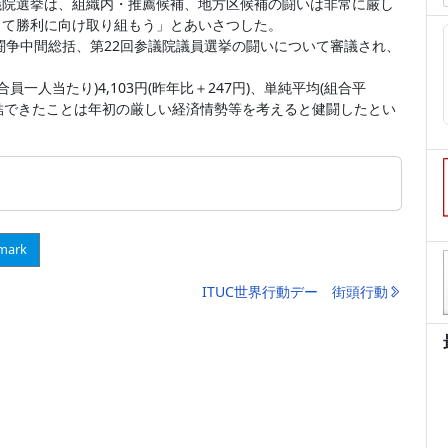
議院選挙は、組織内・推薦候補、地方区候補の闘いは非常に厳し
って勝利に向け取り組もう」とあいさつした。
闘争中間総括、第22回参議院議員選挙の闘いについて審議され、
一人当たり)4,103円(昨年比＋247円)、単純平均(組合平
額で妥結できたことは年初の厳しい経済情勢等を考えると健闘したとい
mark
ITUC世界行動デー 街頭行動