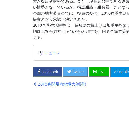
大きな反省材料である。また、現在真只中である参
い情勢となっているが、構成組織・組合員一丸とな
今回の地方委員会では、役員の交代、2010春季生活
提案どおり承認・決定された。
2010春季生活闘争は、高知県の賃上げは加重平均(組合員
均)3,279円(昨年比＋167円)と昨年を上回る金
える。
ニュース
Book
Facebook
Twitter
LINE
投
2010春闘県内地場大健闘!!
稿
ナ
ビ