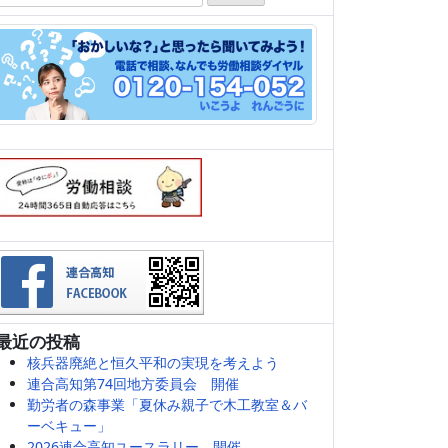
索:
最近の投稿
核兵器廃絶と恒久平和の実現を考えよう
連合高知第74回地方委員会 開催
勤労者の森事業「夏休み親子で木工教室＆バ
ーベキュー」
2026連合高知ユースラリー 開催