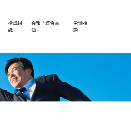
構成組
会報「連合高
労働相
織
知」
談