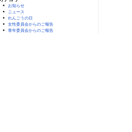
お知らせ
イ
ニュース
ブ
れんごうの日
女性委員会からのご報告
青年委員会からのご報告
メーデー
新型コロナウイルスに関する労働相談Q&A
東地域協議会ニュース