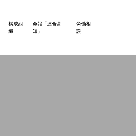
構成組
会報「連合高
労働相
織
知」
談