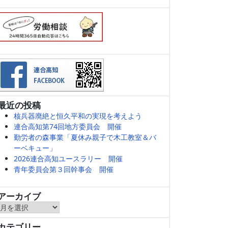
最近の投稿
核兵器廃絶と恒久平和の実現を考えよう
連合高知第74回地方委員会 開催
勤労者の森事業「夏休み親子で木工教室＆バ
ーベキュー」
2026連合高知ユースラリー 開催
青年委員会第３回幹事会 開催
アーカイブ
ア
ー
カテゴリー
カ