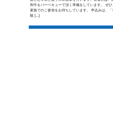
和牛をバーベキューで頂く準備をしています。 ぜひ
家族でのご参加をお待ちしています。 申込みは、「
観 […]
守られていますか？高知の最低賃金
守られてい
高知県の法定地域別
これより低い場合は
（2025年12月01