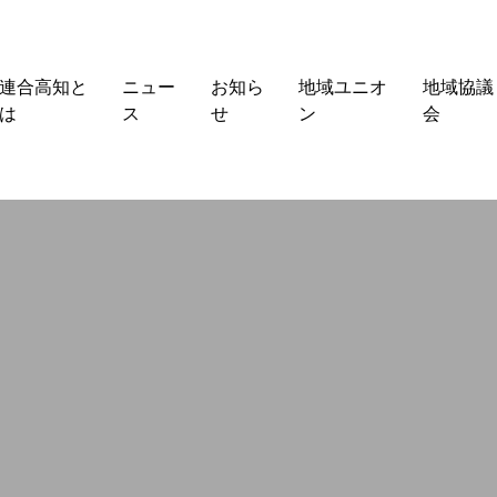
連合高知と
ニュー
お知ら
地域ユニオ
地域協議
は
ス
せ
ン
会