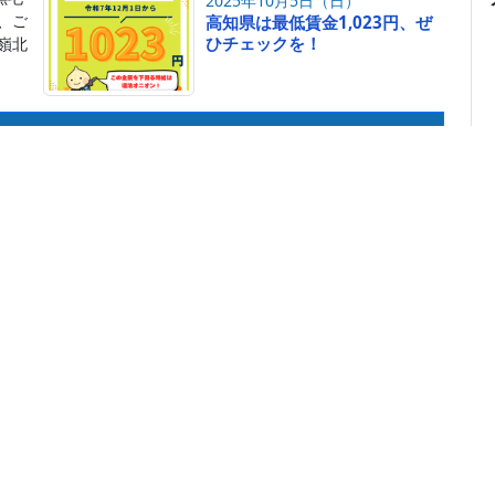
2025年10月5日（日）
、ご
高知県は最低賃金1,023円、ぜ
ひチェックを！
嶺北
もっと見る
ますか？高知の最低賃金
1023円
最低賃金は、1時間あたり
です。
、法定違反です。
日より適用）