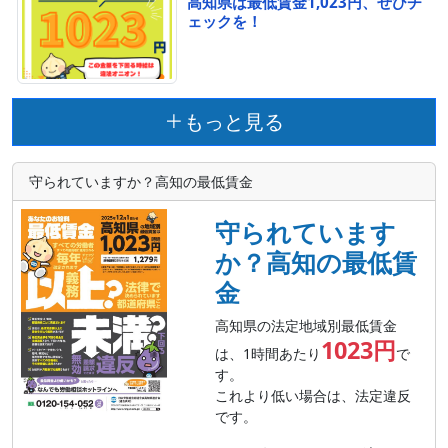
高知県は最低賃金1,023円、ぜひチ
ェックを！
もっと見る
守られていますか？高知の最低賃金
守られています
か？高知の最低賃
金
高知県の法定地域別最低賃金
1023円
は、1時間あたり
で
す。
これより低い場合は、法定違反
です。