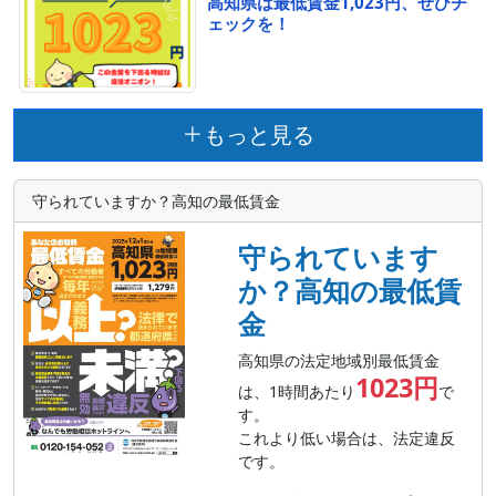
高知県は最低賃金1,023円、ぜひチ
ェックを！
もっと見る
守られていますか？高知の最低賃金
守られています
か？高知の最低賃
金
高知県の法定地域別最低賃金
1023円
は、1時間あたり
で
す。
これより低い場合は、法定違反
です。